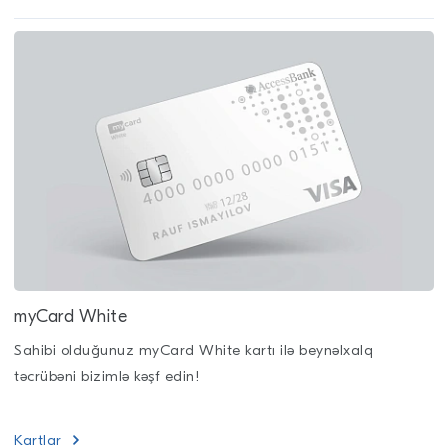
myCard White
Sahibi olduğunuz myCard White kartı ilə beynəlxalq
təcrübəni bizimlə kəşf edin!
Kartlar