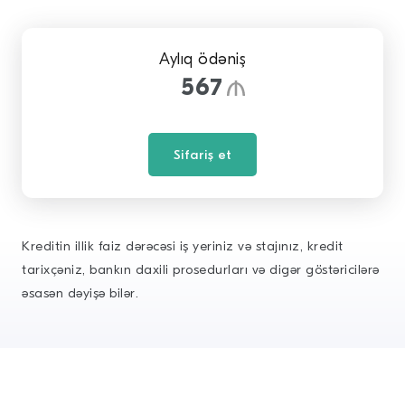
Aylıq ödəniş
567
Sifariş et
Kreditin illik faiz dərəcəsi iş yeriniz və stajınız, kredit
tarixçəniz, bankın daxili prosedurları və digər göstəricilərə
əsasən dəyişə bilər.