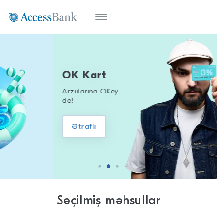
OK Kart
Arzularına OKey
de!
Ətraflı
Seçilmiş məhsullar