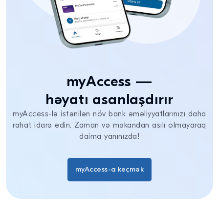
myAccess —
həyatı asanlaşdırır
myAccess-lə istənilən növ bank əməliyyatlarınızı daha
rahat idarə edin. Zaman və məkandan asılı olmayaraq
daima yanınızda!
myAccess-a keçmək