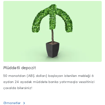
Müddətli depozit
50 manatdan (ABŞ dolları) başlayan istənilən məbləği 6
aydan 24 ayadək müddətə banka yatırmaqla vəsaitinizi
çoxalda bilərsiniz!
Əmanətlər