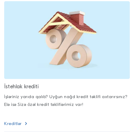
İstehlak krediti
İşləriniz yarıda qalıb? Uyğun nağd kredit təklifi axtarırsınız?
Elə isə Sizə özəl kredit təklifiərimiz var!
Kreditlər