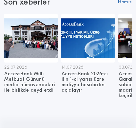
Son xəbərlər
Hamısı
22.07.2026
14.07.2026
03.07.2
AccessBank Milli
AccessBank 2026-cı
Access
Mətbuat Gününü
ilin 1-ci yarısı üzrə
Qarab
media nümayəndələri
maliyyə hesabatını
sahibk
ilə birlikdə qeyd etdi
açıqlayır
maarifl
keçirib