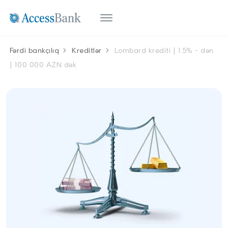
Fərdi bankçılıq
Kreditlər
Lombard krediti | 1.5% - dən
| 100 000 AZN dək