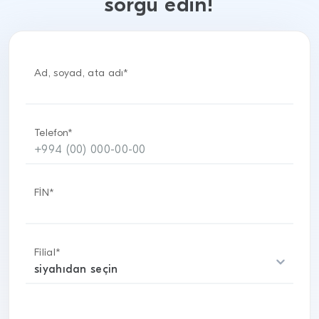
sorğu edin!
Ad, soyad, ata adı*
Telefon*
FİN*
Filial*