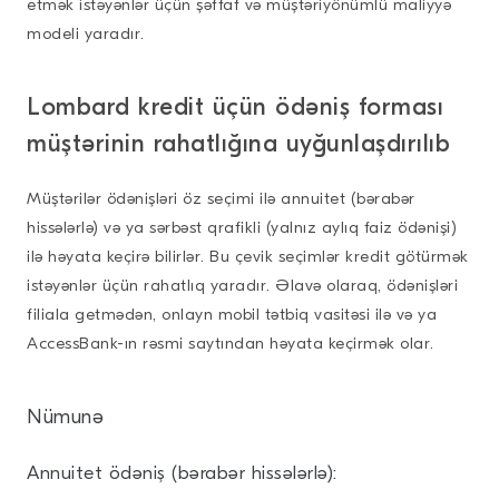
etmək istəyənlər üçün şəffaf və müştəriyönümlü maliyyə
modeli yaradır.
Lombard kredit üçün ödəniş forması
müştərinin rahatlığına uyğunlaşdırılıb
Müştərilər ödənişləri öz seçimi ilə annuitet (bərabər
hissələrlə) və ya sərbəst qrafikli (yalnız aylıq faiz ödənişi)
ilə həyata keçirə bilirlər. Bu çevik seçimlər kredit götürmək
istəyənlər üçün rahatlıq yaradır. Əlavə olaraq, ödənişləri
filiala getmədən, onlayn mobil tətbiq vasitəsi ilə və ya
AccessBank-ın rəsmi saytından həyata keçirmək olar.
Nümunə
Annuitet ödəniş (bərabər hissələrlə):