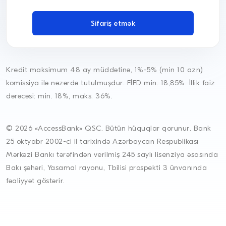
Kredit maksimum 48 ay müddətinə, 1%-5% (min 10 azn)
komissiya ilə nəzərdə tutulmuşdur. FİFD min. 18,85%. İllik faiz
dərəcəsi: min. 18%, maks. 36%.
© 2026 «AccessBank» QSC. Bütün hüquqlar qorunur. Bank
25 oktyabr 2002-ci il tarixində Azərbaycan Respublikası
Mərkəzi Bankı tərəfindən verilmiş 245 saylı lisenziya əsasında
Bakı şəhəri, Yasamal rayonu, Tbilisi prospekti 3 ünvanında
fəaliyyət göstərir.