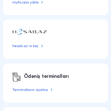
myAccess yüklə
hesab.az-a keç
Ödəniş terminalları
Terminalların siyahısı