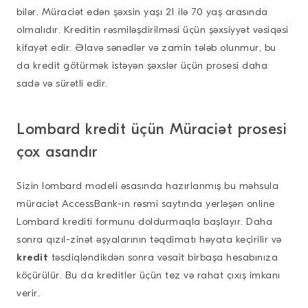
bilər. Müraciət edən şəxsin yaşı 21 ilə 70 yaş arasında
olmalıdır. Kreditin rəsmiləşdirilməsi üçün şəxsiyyət vəsiqəsi
kifayət edir. Əlavə sənədlər və zamin tələb olunmur, bu
da kredit götürmək istəyən şəxslər üçün prosesi daha
sadə və sürətli edir.
Lombard kredit üçün Müraciət prosesi
çox asandır
Sizin lombard modeli əsasında hazırlanmış bu məhsula
müraciət AccessBank-ın rəsmi saytında yerləşən online
Lombard krediti formunu doldurmaqla başlayır. Daha
sonra qızıl-zinət əşyalarının təqdimatı həyata keçirilir və
kredit
təsdiqləndikdən sonra vəsait birbaşa hesabınıza
köçürülür. Bu da kreditler üçün tez və rahat çıxış imkanı
verir.