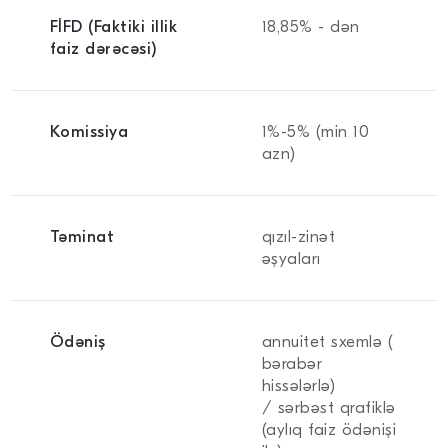
FİFD (Faktiki illik
18,85% - dən
faiz dərəcəsi)
Komissiya
1%-5% (min 10
azn)
Təminat
qızıl-zinət
əşyaları
Ödəniş
annuitet sxemlə (
bərabər
hissələrlə)
/ sərbəst qrafiklə
(aylıq faiz ödənişi