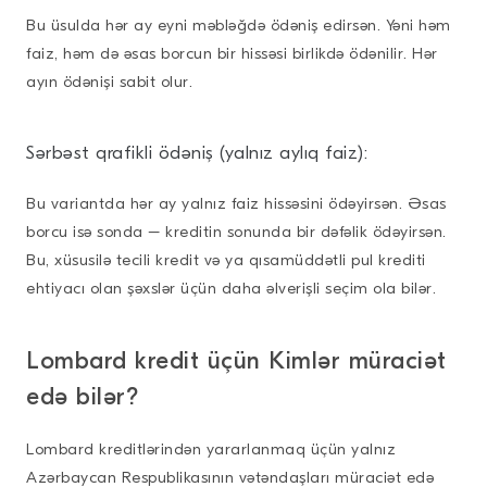
Bu üsulda hər ay eyni məbləğdə ödəniş edirsən. Yəni həm
faiz, həm də əsas borcun bir hissəsi birlikdə ödənilir. Hər
ayın ödənişi sabit olur.
Sərbəst qrafikli ödəniş (yalnız aylıq faiz):
Bu variantda hər ay yalnız faiz hissəsini ödəyirsən. Əsas
borcu isə sonda – kreditin sonunda bir dəfəlik ödəyirsən.
Bu, xüsusilə tecili kredit və ya qısamüddətli pul krediti
ehtiyacı olan şəxslər üçün daha əlverişli seçim ola bilər.
Lombard kredit üçün Kimlər müraciət
edə bilər?
Lombard kreditlərindən yararlanmaq üçün yalnız
Azərbaycan Respublikasının vətəndaşları müraciət edə