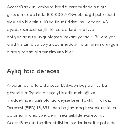
AccessBank-ın lombard krediti çərçivəsində siz qızıl
girovu müqabilində 100 000 AZN-dək nağd pul krediti
əldə edə bilərsiniz. Kreditin müddəti isə 1 aydan 48
ayadək sərbəst seçilir ki, bu da fərdi maliyyə
ehtiyaclarınıza uyğunlaşma imkanı yaradır. Bu ehtiyac
krediti sizin qısa və ya uzunmüddətli planlarınıza uyğun
olaraq rahatlıqla tənzimlənə bilər.
Aylıq faiz dərəcəsi
Kreditin aylıq faiz dərəcəsi 1,5%-dən başlayır və bu
göstərici müştərinin seçdiyi kredit məbləği və
müddətindən asılı olaraq dəyişə bilər. Faktiki İllik Faiz
Dərəcəsi (FİFD) 18,85%-dən başlayaraq hesablanır ki, bu
da ümumi kredit xərclərini real şəkildə əks etdirir.
AccessBank-ın təqdim etdiyi bu şərtlər kreditle pul əldə