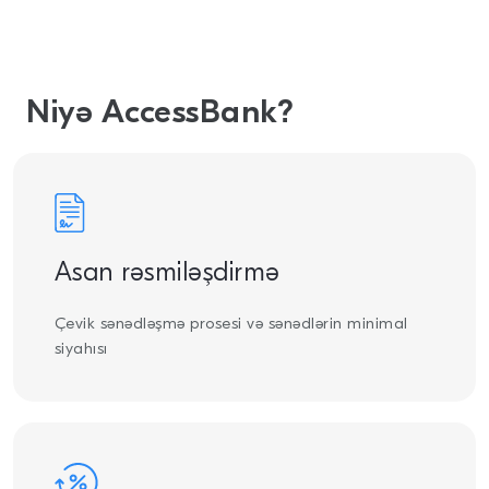
Niyə AccessBank?
Asan rəsmiləşdirmə
Çevik sənədləşmə prosesi və sənədlərin minimal
siyahısı