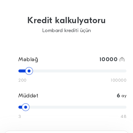
Kredit kalkulyatoru
Lombard krediti üçün
Məbləğ
200
100000
Müddət
ay
3
48