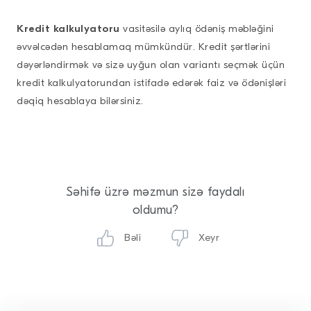
Kredit kalkulyatoru
vasitəsilə aylıq ödəniş məbləğini
əvvəlcədən hesablamaq mümkündür. Kredit şərtlərini
dəyərləndirmək və sizə uyğun olan variantı seçmək üçün
kredit kalkulyatorundan istifadə edərək faiz və ödənişləri
dəqiq hesablaya bilərsiniz.
Səhifə üzrə məzmun sizə faydalı
oldumu?
Bəli
Xeyr