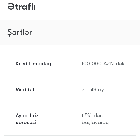
Ətraflı
Şərtlər
Kredit məbləği
100 000 AZN-dək
Müddət
3 - 48 ay
Aylıq faiz
1,5%-dən
dərəcəsi
başlayaraq