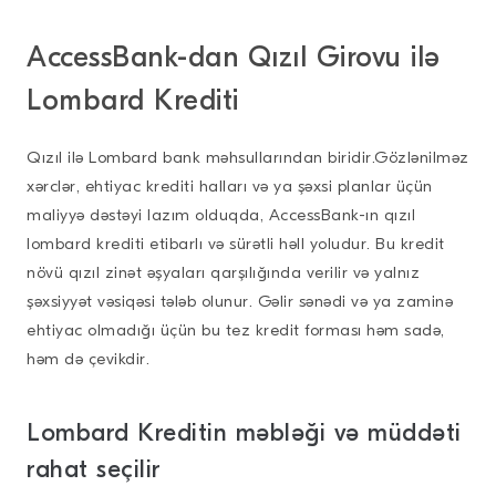
AccessBank-dan Qızıl Girovu ilə
Lombard Krediti
Qızıl ilə Lombard bank məhsullarından biridir.Gözlənilməz
xərclər, ehtiyac krediti halları və ya şəxsi planlar üçün
maliyyə dəstəyi lazım olduqda, AccessBank-ın qızıl
lombard krediti etibarlı və sürətli həll yoludur. Bu kredit
növü qızıl zinət əşyaları qarşılığında verilir və yalnız
şəxsiyyət vəsiqəsi tələb olunur. Gəlir sənədi və ya zaminə
ehtiyac olmadığı üçün bu tez kredit forması həm sadə,
həm də çevikdir.
Lombard Kreditin məbləği və müddəti
rahat seçilir