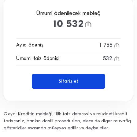
Ümumi ödəniləcək məbləğ
10 532
1 755
Aylıq ödəniş
532
Ümumi faiz ödənişi
Sifariş et
Qeyd: Kreditin məbləği, illik faiz dərəcəsi və müddəti kredit
tarixçəniz, bankın daxili prosedurları, eləcə də digər müvafiq
göstəricilər əsasında müəyyən edilir və dəyişə bilər.