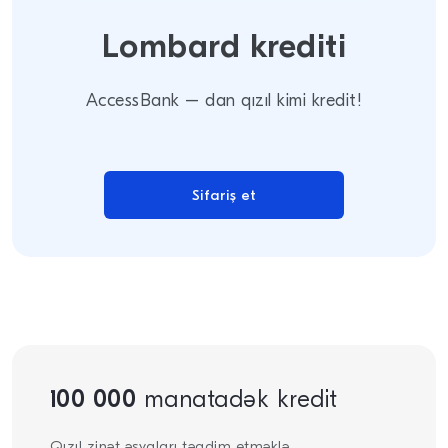
Lombard krediti
AccessBank – dan qızıl kimi kredit!
Sifariş et
100 000
manatadək kredit
Qızıl zinət əşyaları təqdim etməklə