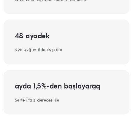
48 ayadək
sizə uyğun ödəniş planı
ayda 1,5%-dən başlayaraq
Sərfəli faiz dərəcəsi ilə