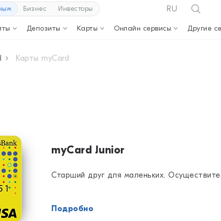
RU
ным
Бизнес
Инвесторы
иты
Депозиты
Карты
Онлайн сервисы
Другие с
d
Карты myCard
myCard Junior
Старший друг для маленьких. Осуществите
Подробно