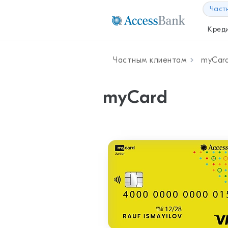
Част
Кред
Частным клиентам
myCar
myCard