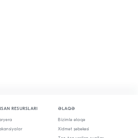
NSAN RESURSLARI
ƏLAQƏ
aryera
Bizimlə əlaqə
akansiyalar
Xidmət şəbəkəsi