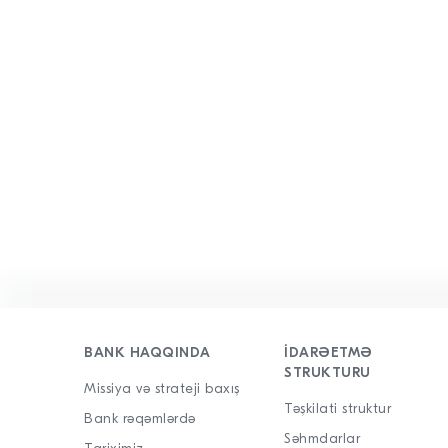
BANK HAQQINDA
İDARƏETMƏ
STRUKTURU
Missiya və strateji baxış
Təşkilati struktur
Bank rəqəmlərdə
Səhmdarlar