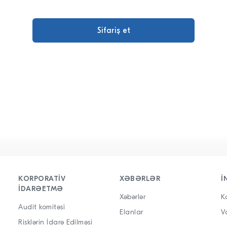
KORPORATIV
XƏBƏRLƏR
İ
IDARƏETMƏ
Xəbərlər
K
Audit komitəsi
Elanlar
V
Risklərin İdarə Edilməsi