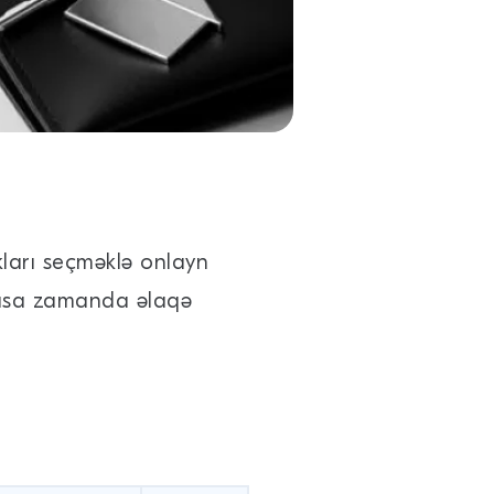
kları seçməklə onlayn
 qısa zamanda əlaqə