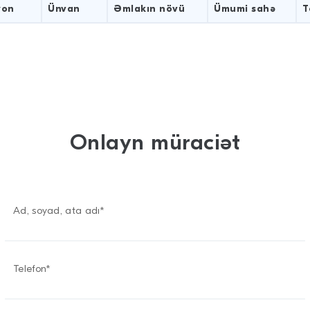
yon
Ünvan
Əmlakın növü
Ümumi sahə
T
Onlayn müraciət
Ad, soyad, ata adı*
Telefon*