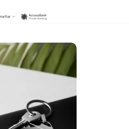
mətlər