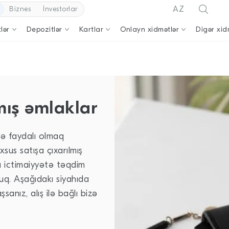
AZ
Biznes
İnvestorlar
lər
Depozitlər
Kartlar
Onlayn xidmətlər
Digər xid
mış əmlaklar
zə faydalı olmaq
us satışa çıxarılmış
 ictimaiyyətə təqdim
q. Aşağıdakı siyahıda
şsanız, alış ilə bağlı bizə