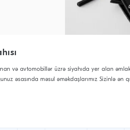
hısı
şınan və avtomobillər üzrə siyahıda yer alan əmla
orğunuz əsasında məsul əməkdaşlarımız Sizinlə ən