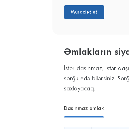
Müraciət et
Əmlakların siya
İstər daşınmaz, istər da
sorğu edə bilərsiniz. S
saxlayacaq.
Daşınmaz əmlak