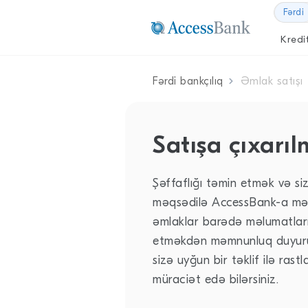
Fərdi
Kredit
Fərdi bankçılıq
Əmlak satışı
Satışa çıxarıl
Şəffaflığı təmin etmək və si
məqsədilə AccessBank-a məxs
əmlaklar barədə məlumatları
etməkdən məmnunluq duyuru
sizə uyğun bir təklif ilə rastla
müraciət edə bilərsiniz.