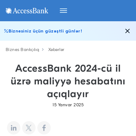
Biznesiniz üçün güzəştli günlər!
Biznes Bankçılıq
Xəbərlər
AccessBank 2024-cü il
üzrə maliyyə hesabatını
açıqlayır
15 Yanvar 2025