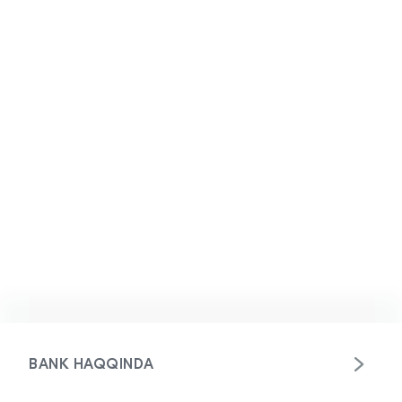
BANK HAQQINDA
Missiya və strateji baxış