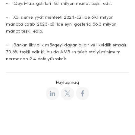
- Qeyri-faiz gəlirləri 18.1 milyon manat təşkil edir.
- Xalis əməliyyat mənfəəti 2024-cü ildə 69.1 milyon
manata çatıb. 2023-cü ildə eyni göstərici 56.3 milyon
manat təşkil edib.
- Bankın likvidlik mövqeyi dayanıqlıdır və likvidlik əmsalı
70.6% təşkil edir ki, bu da AMB-ın tələb etdiyi minimum
normadan 2.4 dəfə yüksəkdir.
Paylaşmaq