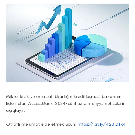
Mikro, kiçik və orta sahibkarlığın kreditləşməsi bazarının
lideri olan AccessBank, 2024-cü il üzrə maliyyə nəticələrini
açıqlayır.
Ətraflı məlumat əldə etmək üçün:
https://bit.ly/423QT61