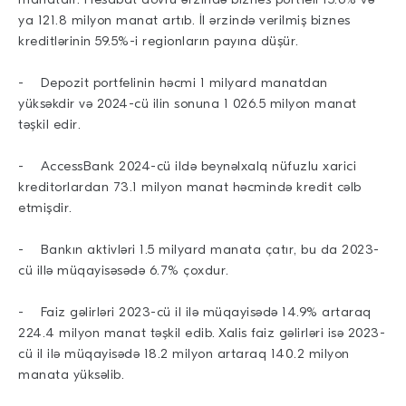
ya 121.8 milyon manat artıb. İl ərzində verilmiş biznes
kreditlərinin 59.5%-i regionların payına düşür.
- Depozit portfelinin həcmi 1 milyard manatdan
yüksəkdir və 2024-cü ilin sonuna 1 026.5 milyon manat
təşkil edir.
- AccessBank 2024-cü ildə beynəlxalq nüfuzlu xarici
kreditorlardan 73.1 milyon manat həcmində kredit cəlb
etmişdir.
- Bankın aktivləri 1.5 milyard manata çatır, bu da 2023-
cü illə müqayisəsədə 6.7% çoxdur.
- Faiz gəlirləri 2023-cü il ilə müqayisədə 14.9% artaraq
224.4 milyon manat təşkil edib. Xalis faiz gəlirləri isə 2023-
cü il ilə müqayisədə 18.2 milyon artaraq 140.2 milyon
manata yüksəlib.