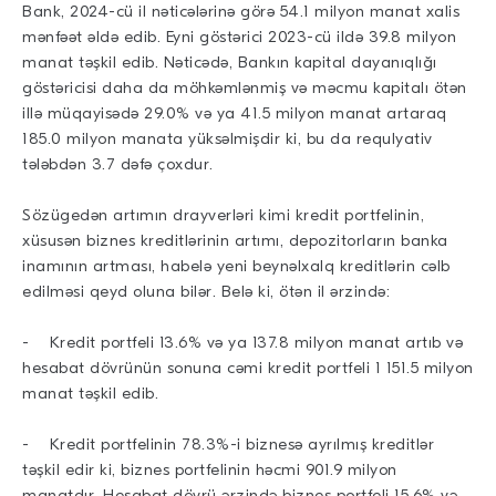
Bank, 2024-cü il nəticələrinə görə 54.1 milyon manat xalis
mənfəət əldə edib. Eyni göstərici 2023-cü ildə 39.8 milyon
manat təşkil edib. Nəticədə, Bankın kapital dayanıqlığı
göstəricisi daha da möhkəmlənmiş və məcmu kapitalı ötən
illə müqayisədə 29.0% və ya 41.5 milyon manat artaraq
185.0 milyon manata yüksəlmişdir ki, bu da requlyativ
tələbdən 3.7 dəfə çoxdur.
Sözügedən artımın drayverləri kimi kredit portfelinin,
xüsusən biznes kreditlərinin artımı, depozitorların banka
inamının artması, habelə yeni beynəlxalq kreditlərin cəlb
edilməsi qeyd oluna bilər. Belə ki, ötən il ərzində:
- Kredit portfeli 13.6% və ya 137.8 milyon manat artıb və
hesabat dövrünün sonuna cəmi kredit portfeli 1 151.5 milyon
manat təşkil edib.
- Kredit portfelinin 78.3%-i biznesə ayrılmış kreditlər
təşkil edir ki, biznes portfelinin həcmi 901.9 milyon
manatdır. Hesabat dövrü ərzində biznes portfeli 15.6% və