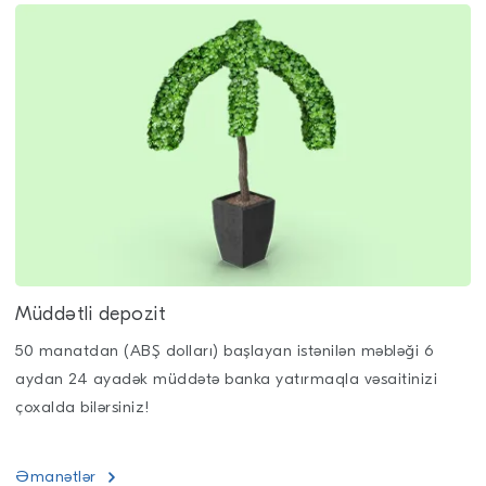
Müddətli depozit
50 manatdan (ABŞ dolları) başlayan istənilən məbləği 6
aydan 24 ayadək müddətə banka yatırmaqla vəsaitinizi
çoxalda bilərsiniz!
Əmanətlər