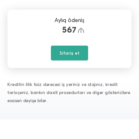
Aylıq ödəniş
567
Sifariş et
Kreditin illik faiz dərəcəsi iş yeriniz və stajınız, kredit
tarixçəniz, bankın daxili prosedurları və digər göstəricilərə
əsasən dəyişə bilər.