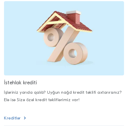
İstehlak krediti
İşləriniz yarıda qalıb? Uyğun nağd kredit təklifi axtarırsınız?
Elə isə Sizə özəl kredit təklifiərimiz var!
Kreditlər