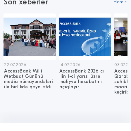
Son xəbərlər
Hamısı
22.07.2026
14.07.2026
03.07.2
AccessBank Milli
AccessBank 2026-cı
Access
Mətbuat Gününü
ilin 1-ci yarısı üzrə
Qarab
media nümayəndələri
maliyyə hesabatını
sahibk
ilə birlikdə qeyd etdi
açıqlayır
maarifl
keçirib