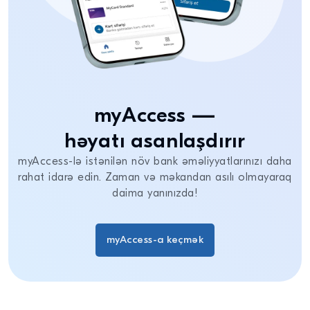
myAccess —
həyatı asanlaşdırır
myAccess-lə istənilən növ bank əməliyyatlarınızı daha
rahat idarə edin. Zaman və məkandan asılı olmayaraq
daima yanınızda!
myAccess-a keçmək