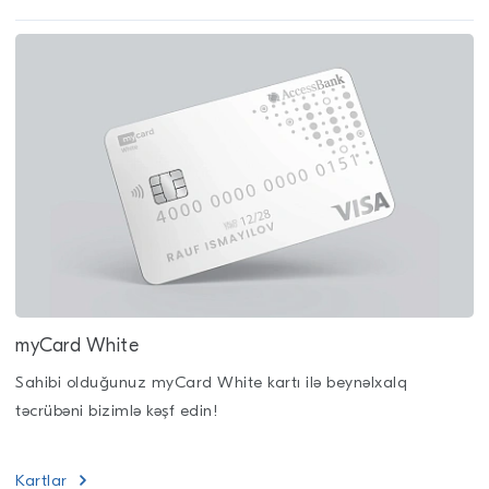
myCard White
Sahibi olduğunuz myCard White kartı ilə beynəlxalq
təcrübəni bizimlə kəşf edin!
Kartlar