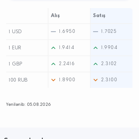
Alış
Satış
1.6950
1.7025
1 USD
1.9414
1.9904
1 EUR
2.2416
2.3102
1 GBP
1.8900
2.3100
100 RUB
Yenilənib:
05.08.2026