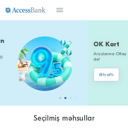
OK Kart
Arzularına OKey
de!
Ətraflı
Seçilmiş məhsullar