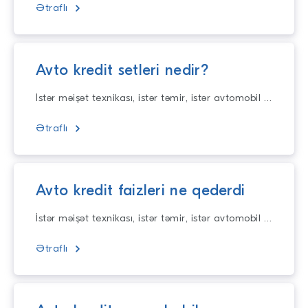
Ətraflı
Avto kredit setleri nedir?
İstər məişət texnikası, istər təmir, istər avtomobil alışı üçün planlarınızı yarıda saxlamayın! Təqdim etdiyimiz nağd kreditlər illik 10% dən başlayar
Ətraflı
Avto kredit faizleri ne qederdi
İstər məişət texnikası, istər təmir, istər avtomobil alışı üçün planlarınızı yarıda saxlamayın! Təqdim etdiyimiz nağd kreditlər illik 10% dən başlayar
Ətraflı