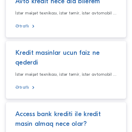
Avto kredit nece ala bilerem
İstər məişət texnikası, istər təmir, istər avtomobil alışı üçün planlarınızı yarıda saxlamayın! Təqdim etdiyimiz nağd kreditlər illik 10% dən başlayar
Ətraflı
Kredit masinlar ucun faiz ne
qederdi
İstər məişət texnikası, istər təmir, istər avtomobil alışı üçün planlarınızı yarıda saxlamayın! Təqdim etdiyimiz nağd kreditlər illik 10% dən başlayar
Ətraflı
Access bank krediti ile kredit
masin almaq nece olar?