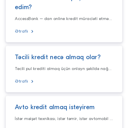
edim?
AccessBank – dan online kredit müraciəti etmək olduqca rahatdır. Elə indi filiala getmədən vaxtınıza qənaət edərək onlayn şəkildə krediti cəmi 1 d
Ətraflı
Təcili kredit necə almaq olar?
Tecili pul krediti almaq üçün onlayn şəkildə nağd pul krediti sifariş edə bilərsiniz. Online kredit sorğunuzu qəbul edərək ən qısa zamanda əm
Ətraflı
Avto kredit almaq isteyirem
İstər məişət texnikası, istər təmir, istər avtomobil alışı üçün planlarınızı yarıda saxlamayın! Təqdim etdiyimiz nağd kreditlər illik 10% dən başlayar