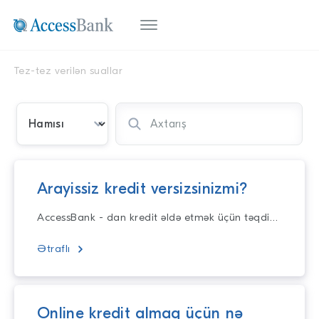
Tez-tez verilən suallar
Arayissiz kredit versizsinizmi?
AccessBank - dan kredit əldə etmək üçün təqdim olunan sənədlər arasında tək şəxsiyyət vəsiqəsinin olması kifayət edir. Kredit muracieti zamanı ara
Ətraflı
Online kredit almaq üçün nə