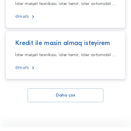
İstər məişət texnikası, istər təmir, istər avtomobil alışı üçün planlarınızı yarıda saxlamayın! Təqdim etdiyimiz nağd kreditlər illik 10% dən başlayar
Ətraflı
Kredit ile masin almaq isteyirem
İstər məişət texnikası, istər təmir, istər avtomobil alışı üçün planlarınızı yarıda saxlamayın! Təqdim etdiyimiz nağd kreditlər illik 10% dən başlayar
Ətraflı
Daha çox